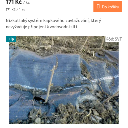
171 Kč
/ ks
Do košíku
Měrná
171 Kč / 1 ks
cena:
Nízkotlaký systém kapkového zavlažování, který
nevyžaduje připojení k vodovodní síti. ...
Kód:
SVT
Tip