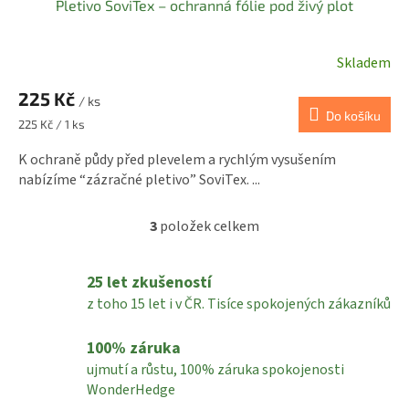
Pletivo SoviTex – ochranná fólie pod živý plot
Skladem
225 Kč
/ ks
Do košíku
Měrná
225 Kč / 1 ks
cena:
K ochraně půdy před plevelem a rychlým vysušením
nabízíme “zázračné pletivo” SoviTex. ...
3
položek celkem
O
v
l
25 let zkušeností
á
d
z toho 15 let i v ČR. Tisíce spokojených zákazníků
a
c
100% záruka
í
ujmutí a růstu, 100% záruka spokojenosti
p
r
WonderHedge
v