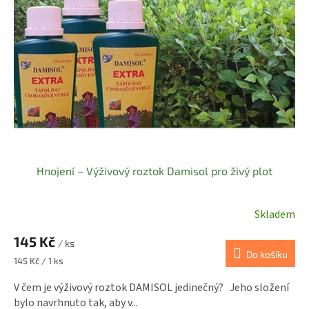
s
k
p
t
r
ů
o
d
u
k
t
ů
Hnojení – Výživový roztok Damisol pro živý plot
Skladem
145 Kč
/ ks
Do košíku
Měrná
145 Kč / 1 ks
cena:
V čem je výživový roztok DAMISOL jedinečný? Jeho složení
bylo navrhnuto tak, aby v...