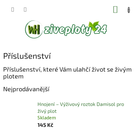
Přejít
NÁKUP
na
KOŠÍK
obsah
Příslušenství
Příslušenství, které Vám ulahčí život se živým
plotem
Nejprodávanější
Hnojení – Výživový roztok Damisol pro
živý plot
Skladem
145 Kč