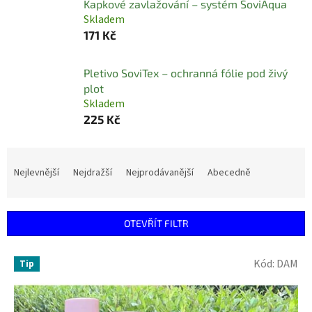
Kapkové zavlažování – systém SoviAqua
Skladem
171 Kč
Pletivo SoviTex – ochranná fólie pod živý
plot
Skladem
225 Kč
Ř
a
Nejlevnější
Nejdražší
Nejprodávanější
Abecedně
z
e
n
OTEVŘÍT FILTR
í
p
V
r
Kód:
DAM
Tip
ý
o
p
d
i
u