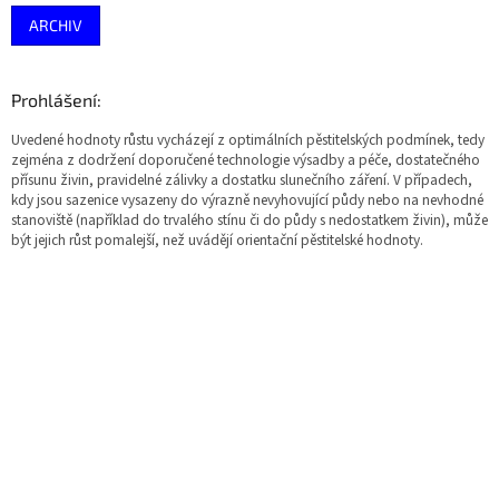
ARCHIV
Prohlášení:
Uvedené hodnoty růstu vycházejí z optimálních pěstitelských podmínek, tedy
zejména z dodržení doporučené technologie výsadby a péče, dostatečného
přísunu živin, pravidelné zálivky a dostatku slunečního záření. V případech,
kdy jsou sazenice vysazeny do výrazně nevyhovující půdy nebo na nevhodné
stanoviště (například do trvalého stínu či do půdy s nedostatkem živin), může
být jejich růst pomalejší, než uvádějí orientační pěstitelské hodnoty.