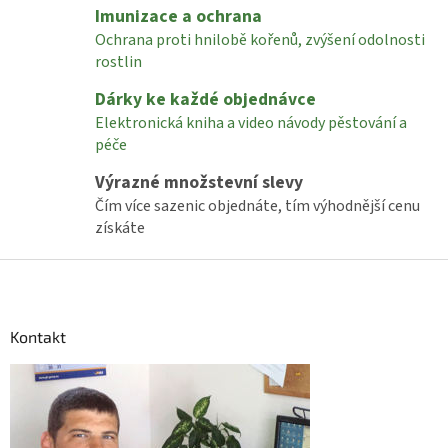
Imunizace a ochrana
k
y
Ochrana proti hnilobě kořenů, zvýšení odolnosti
v
rostlin
ý
p
Dárky ke každé objednávce
i
Elektronická kniha a video návody pěstování a
s
péče
u
Výrazné množstevní slevy
Čím více sazenic objednáte, tím výhodnější cenu
získáte
Z
á
p
a
Kontakt
t
í