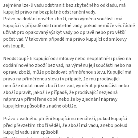
zejména lze-li vadu odstranit bez zbytečného odkladu, má
kupující právo na bezplatné odstranění vady.
Právo na dodání nového zboží, nebo výměnu součásti má
kupující i v případě odstranitelné vady, pokud nemůže věc řádně
užívat pro opakovaný výskyt vady po opravě nebo pro větší
počet vad. V takovém případě má právo kupující od smlouvy
odstoupit.
Neodstoupí-li kupující od smlouvy nebo neuplatní-li právo na
dodání nového zboží bez vad, na výměnu její součásti nebo na
opravu zboží, může požadovat přiměřenou slevu. Kupující má
právo na přiměřenou slevu i v případě, že mu prodávající
nemůže dodat nové zboží bez vad, vyměnit její součást nebo
zboží opravit, jakož i v případě, že prodávající nezjedná
nápravu v přiměřené době nebo že by zjednání nápravy
kupujícímu působilo značné obtíže.
Právo z vadného plnění kupujícímu nenáleží, pokud kupující
před převzetím zboží věděl, že zboží má vadu, anebo pokud
kupující vadu sám způsobil.