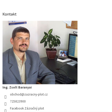
á
p
a
Kontakt
t
í
Ing. Zsolt Baranyai
obchod
@
zazracny-plot.cz
725823900
Facebook Zázračný plot