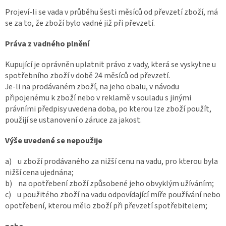
Projeví-li se vada v průběhu šesti měsíců od převzetí zboží, má
se za to, že zboží bylo vadné již při převzetí.
Práva z vadného plnění
Kupující je oprávněn uplatnit právo z vady, která se vyskytne u
spotřebního zboží v době 24 měsíců od převzetí.
Je-li na prodávaném zboží, na jeho obalu, v návodu
připojenému k zboží nebo v reklamě v souladu s jinými
právními předpisy uvedena doba, po kterou lze zboží použít,
použijí se ustanovení o záruce za jakost.
Výše uvedené se nepoužije
a) u zboží prodávaného za nižší cenu na vadu, pro kterou byla
nižší cena ujednána;
b) na opotřebení zboží způsobené jeho obvyklým užíváním;
c) u použitého zboží na vadu odpovídající míře používání nebo
opotřebení, kterou mělo zboží při převzetí spotřebitelem;