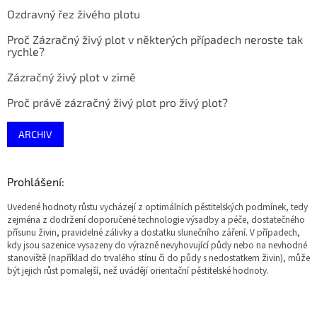
Ozdravný řez živého plotu
Proč Zázračný živý plot v některých případech neroste tak
rychle?
Zázračný živý plot v zimě
Proč právě zázračný živý plot pro živý plot?
ARCHIV
Prohlášení:
Uvedené hodnoty růstu vycházejí z optimálních pěstitelských podmínek, tedy
zejména z dodržení doporučené technologie výsadby a péče, dostatečného
přísunu živin, pravidelné zálivky a dostatku slunečního záření. V případech,
kdy jsou sazenice vysazeny do výrazně nevyhovující půdy nebo na nevhodné
stanoviště (například do trvalého stínu či do půdy s nedostatkem živin), může
být jejich růst pomalejší, než uvádějí orientační pěstitelské hodnoty.