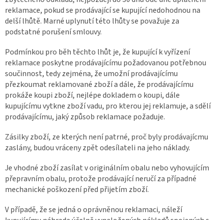
reklamace, pokud se prodávající se kupující nedohodnou na
delší lhůtě. Marné uplynutí této lhůty se považuje za
podstatné porušení smlouvy.
Podmínkou pro běh těchto lhůt je, že kupující k vyřízení
reklamace poskytne prodávajícímu požadovanou potřebnou
součinnost, tedy zejména, že umožní prodávajícímu
přezkoumat reklamované zboží a dále, že prodávajícímu
prokáže koupi zboží, nejlépe dokladem o koupi, dále
kupujícímu vytkne zboží vadu, pro kterou jej reklamuje, a sdělí
prodávajícímu, jaký způsob reklamace požaduje.
Zásilky zboží, ze kterých není patrné, proč byly prodávajícmu
zaslány, budou vráceny zpět odesílateli na jeho náklady.
Je vhodné zboží zasílat v originálním obalu nebo vyhovujícím
přepravním obalu, protože prodávající neručí za případné
mechanické poškození před přijetím zboží.
V případě, že se jedná o oprávněnou reklamaci, náleží