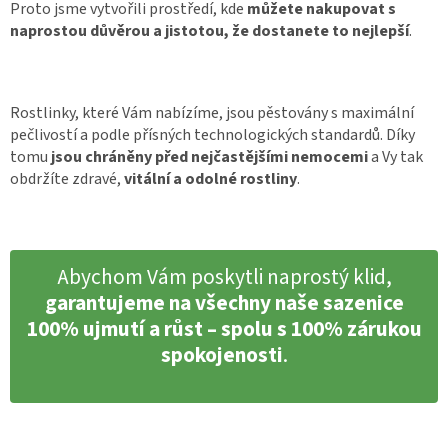
Proto jsme vytvořili prostředí, kde
můžete nakupovat s
naprostou důvěrou a jistotou, že dostanete to nejlepší
.
Rostlinky, které Vám nabízíme, jsou pěstovány s maximální
pečlivostí a podle přísných technologických standardů. Díky
tomu
jsou chráněny před nejčastějšími nemocemi
a Vy tak
obdržíte zdravé,
vitální a odolné rostliny
.
Abychom Vám poskytli naprostý klid,
garantujeme na všechny naše sazenice
100% ujmutí a růst – spolu s 100% zárukou
spokojenosti
.