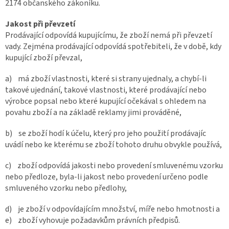
2174 občanského zákoníku.
Jakost při převzetí
Prodávající odpovídá kupujícímu, že zboží nemá při převzetí
vady. Zejména prodávající odpovídá spotřebiteli, že v době, kdy
kupující zboží převzal,
a) má zboží vlastnosti, které si strany ujednaly, a chybí-li
takové ujednání, takové vlastnosti, které prodávající nebo
výrobce popsal nebo které kupující očekával s ohledem na
povahu zboží a na základě reklamy jimi prováděné,
b) se zboží hodí k účelu, který pro jeho použití prodávajíc
uvádí nebo ke kterému se zboží tohoto druhu obvykle používá,
c) zboží odpovídá jakosti nebo provedení smluvenému vzorku
nebo předloze, byla-li jakost nebo provedení určeno podle
smluveného vzorku nebo předlohy,
d) je zboží v odpovídajícím množství, míře nebo hmotnosti a
e) zboží vyhovuje požadavkům právních předpisů.