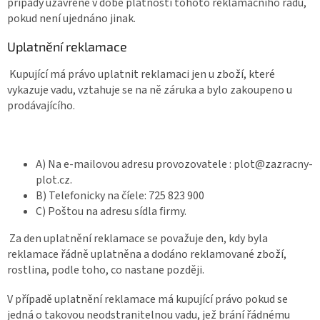
případy uzavřené v době platnosti tohoto reklamačního řádu,
pokud není ujednáno jinak.
Uplatnění reklamace
Kupující má právo uplatnit reklamaci jen u zboží, které
vykazuje vadu, vztahuje se na ně záruka a bylo zakoupeno u
prodávajícího.
A) Na e-mailovou adresu provozovatele : plot@zazracny-
plot.cz.
B) Telefonicky na číele: 725 823 900
C) Poštou na adresu sídla firmy.
Za den uplatnění reklamace se považuje den, kdy byla
reklamace řádně uplatněna a dodáno reklamované zboží,
rostlina, podle toho, co nastane později.
V případě uplatnění reklamace má kupující právo pokud se
jedná o takovou neodstranitelnou vadu, jež brání řádnému