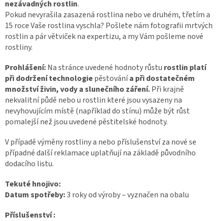
nezávadných rostlin
.
Pokud nevyrašila zasazená rostlina nebo ve druhém, třetím a
15 roce Vaše rostlina vyschla? Pošlete nám fotografii mrtvých
rostlin a pár větviček na expertizu, a my Vám pošleme nové
rostliny.
Prohlášení:
Na stránce uvedené hodnoty růstu
rostlin platí
při dodržení technologie
pěstování
a při dostatečném
množství živin, vody a slunečního záření.
Při krajně
nekvalitní půdě nebo u rostlin které jsou vysazeny na
nevyhovujícím místě (například do stínu) může být růst
pomalejší než jsou uvedené pěstitelské hodnoty.
V případě výměny rostliny a nebo příslušenství za nové se
případné další reklamace uplatňují na základě původního
dodacího listu.
Tekuté hnojivo:
Datum spotřeby:
3 roky od výroby – vyznačen na obalu
Příslušenství :