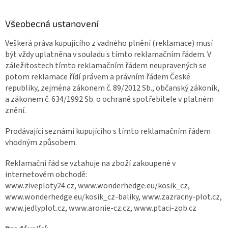
Všeobecná ustanovení
Veškerá práva kupujícího z vadného plnění (reklamace) musí
být vždy uplatněna v souladu s tímto reklamačním řádem. V
záležitostech tímto reklamačním řádem neupravených se
potom reklamace řídí právem a právním řádem České
republiky, zejména zákonem č. 89/2012 Sb., občanský zákoník,
a zákonem č. 634/1992 Sb. o ochraně spotřebitele v platném
znění.
Prodávající seznámí kupujícího s tímto reklamačním řádem
vhodným způsobem.
Reklamační řád se vztahuje na zboží zakoupené v
internetovém obchodě:
www.ziveploty24.cz, www.wonderhedge.eu/kosik_cz,
www.wonderhedge.eu/kosik_cz-baliky, www.zazracny-plot.cz,
www.jedlyplot.cz, www.aronie-cz.cz, www.ptaci-zob.cz