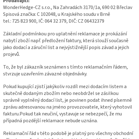
Prodávající:
WonderHedge-CZ s.r.o., Na Zahradách 3170/1a, 690 02 Břeclav
Spisová značka: C 102048, u Krajského soudu v Brně
tel.: 725 823 900, IČ: 064 32 379, DIČ: CZ 06432379
Základní podmínkou pro uplatnění reklamace je prokázání
nabytí zboží např. předložení faktury, která slouží současně
jako dodací a záruční list a nejvýstižnější popis závad a jejich
projevů.
To, že byl zákazník seznámen s tímto reklamačním řádem,
stvrzuje uzavřením závazné objednávky.
Pokud kupující zjistí jakýkoliv rozdíl mezi dodacím listem a
skutečně dodaným zbožím nebo neobdržel se zásilkou
správně vyplněný dodací list, je povinen podat ihned písemně
zprávu adresovanou na jméno provozovatele, který vyhotovil
fakturu.Pokud tak neučiní, vystavuje se nebezpečí, že mu
případná pozdější reklamace nebude uznána.
Reklamační řád v této podobě je platný pro všechny obchodní