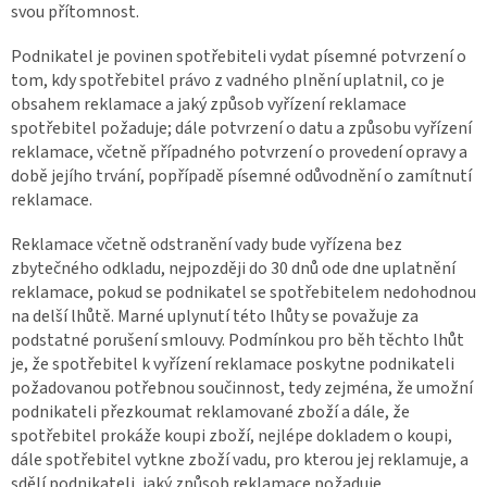
svou přítomnost.
Podnikatel je povinen spotřebiteli vydat písemné potvrzení o
tom, kdy spotřebitel právo z vadného plnění uplatnil, co je
obsahem reklamace a jaký způsob vyřízení reklamace
spotřebitel požaduje; dále potvrzení o datu a způsobu vyřízení
reklamace, včetně případného potvrzení o provedení opravy a
době jejího trvání, popřípadě písemné odůvodnění o zamítnutí
reklamace.
Reklamace včetně odstranění vady bude vyřízena bez
zbytečného odkladu, nejpozději do 30 dnů ode dne uplatnění
reklamace, pokud se podnikatel se spotřebitelem nedohodnou
na delší lhůtě. Marné uplynutí této lhůty se považuje za
podstatné porušení smlouvy. Podmínkou pro běh těchto lhůt
je, že spotřebitel k vyřízení reklamace poskytne podnikateli
požadovanou potřebnou součinnost, tedy zejména, že umožní
podnikateli přezkoumat reklamované zboží a dále, že
spotřebitel prokáže koupi zboží, nejlépe dokladem o koupi,
dále spotřebitel vytkne zboží vadu, pro kterou jej reklamuje, a
sdělí podnikateli, jaký způsob reklamace požaduje.