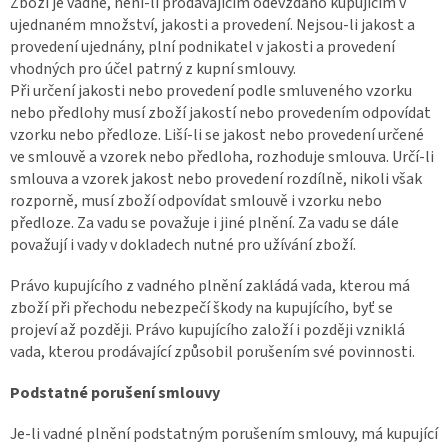
Zboží je vadné, není-li prodávajícím odevzdáno kupujícím v
ujednaném množství, jakosti a provedení. Nejsou-li jakost a
provedení ujednány, plní podnikatel v jakosti a provedení
vhodných pro účel patrný z kupní smlouvy.
Při určení jakosti nebo provedení podle smluveného vzorku
nebo předlohy musí zboží jakostí nebo provedením odpovídat
vzorku nebo předloze. Liší-li se jakost nebo provedení určené
ve smlouvě a vzorek nebo předloha, rozhoduje smlouva. Určí-li
smlouva a vzorek jakost nebo provedení rozdílně, nikoli však
rozporně, musí zboží odpovídat smlouvě i vzorku nebo
předloze. Za vadu se považuje i jiné plnění. Za vadu se dále
považují i vady v dokladech nutné pro užívání zboží.
Právo kupujícího z vadného plnění zakládá vada, kterou má
zboží při přechodu nebezpečí škody na kupujícího, byť se
projeví až později. Právo kupujícího založí i později vzniklá
vada, kterou prodávající způsobil porušením své povinnosti.
Podstatné porušení smlouvy
Je-li vadné plnění podstatným porušením smlouvy, má kupující