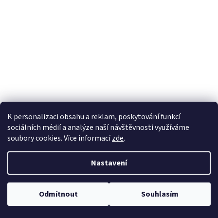
K personalizaci obsahu a reklam, poskytování funkcí
sociálních médií a analýze naší návštěvnosti využíváme
soubory cookies. Více informací
zde
.
Nastavení
Vytvořil Shoptet
Odmítnout
Souhlasím
Copyright 2026
WonderHedge - Zázračný živý plot
. Všechna práva