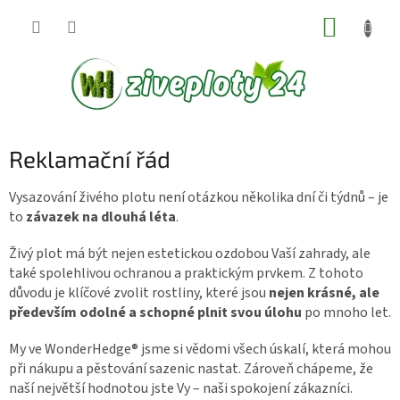
Přejít
NÁKUP
na
KOŠÍK
obsah
Reklamační řád
Vysazování živého plotu není otázkou několika dní či týdnů – je
to
závazek na dlouhá léta
.
Živý plot má být nejen estetickou ozdobou Vaší zahrady, ale
také spolehlivou ochranou a praktickým prvkem. Z tohoto
důvodu je klíčové zvolit rostliny, které jsou
nejen krásné, ale
především odolné a schopné plnit svou úlohu
po mnoho let.
My ve WonderHedge® jsme si vědomi všech úskalí, která mohou
při nákupu a pěstování sazenic nastat. Zároveň chápeme, že
naší největší hodnotou jste Vy – naši spokojení zákazníci.