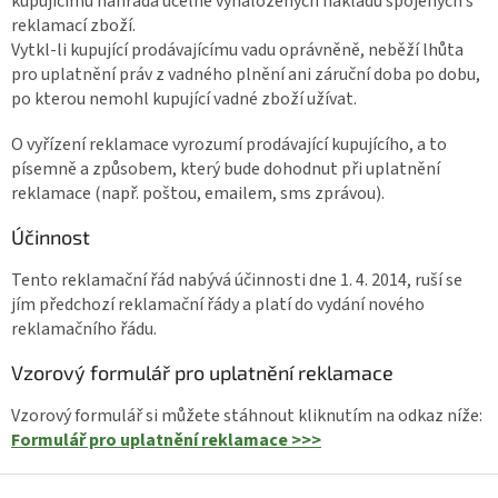
kupujícímu náhrada účelně vynaložených nákladů spojených s
reklamací zboží.
Vytkl-li kupující prodávajícímu vadu oprávněně, neběží lhůta
pro uplatnění práv z vadného plnění ani záruční doba po dobu,
po kterou nemohl kupující vadné zboží užívat.
O vyřízení reklamace vyrozumí prodávající kupujícího, a to
písemně a způsobem, který bude dohodnut při uplatnění
reklamace (např. poštou, emailem, sms zprávou).
Účinnost
Tento reklamační řád nabývá účinnosti dne 1. 4. 2014, ruší se
jím předchozí reklamační řády a platí do vydání nového
reklamačního řádu.
Vzorový formulář pro uplatnění reklamace
Vzorový formulář si můžete stáhnout kliknutím na odkaz níže:
Formulář pro uplatnění reklamace >>>
Z