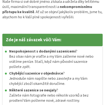
Naše firma si své dobré jméno získala a udržela díky letitému
úsilí, maximální transparentnosti a
nekompromisnímu
přístupu ke kvalitě
. Ať už se objeví jakýkoliv problém, jsme tu,
abychom ho k Vaší plné spokojenosti vyřešili.
Zde je náš závazek vůči Vám:
Nespokojenost s dodanými sazenicemi
?
Bez obav nám je vraťte a my Vám zašleme nové nebo
vrátíme peníze. Stačí, když nám původní sazenice
pošlete zpět.
Chybějící sazenice v objednávce
?
Jednoduše nám napište nebo zavolejte a my Vám
chybějící zboží okamžitě doručíme.
Některé sazenice se neujaly
?
Zašlete nám fotografie nebo několik vzorků a bez
prodlení Vám pošleme nové, zdravé rostliny.