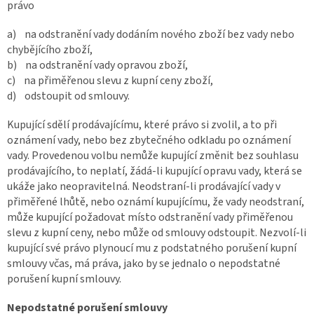
právo
a) na odstranění vady dodáním nového zboží bez vady nebo
chybějícího zboží,
b) na odstranění vady opravou zboží,
c) na přiměřenou slevu z kupní ceny zboží,
d) odstoupit od smlouvy.
Kupující sdělí prodávajícímu, které právo si zvolil, a to při
oznámení vady, nebo bez zbytečného odkladu po oznámení
vady. Provedenou volbu nemůže kupující změnit bez souhlasu
prodávajícího, to neplatí, žádá-li kupující opravu vady, která se
ukáže jako neopravitelná. Neodstraní-li prodávající vady v
přiměřené lhůtě, nebo oznámí kupujícímu, že vady neodstraní,
může kupující požadovat místo odstranění vady přiměřenou
slevu z kupní ceny, nebo může od smlouvy odstoupit. Nezvolí-li
kupující své právo plynoucí mu z podstatného porušení kupní
smlouvy včas, má práva, jako by se jednalo o nepodstatné
porušení kupní smlouvy.
Nepodstatné porušení smlouvy