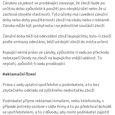
Zárukou za jakost se prodávající zavazuje, že zboží bude po
určitou dobu způsobilé k použití pro obvyklý účel nebo že si
zachová obvyklé vlastnosti. Tyto účinky má i uvedení záruční
doby nebo doby použitelnosti zboží na obalu nebo v reklamě.
Záruka může být poskytnuta i na jednotlivé součásti zboží.
Záruční doba běží od odevzdání zboží kupujícímu; bylo-li zboží
podle smlouvy odesláno, běží od dojití zboží do místa určení.
Kupující nemá právo ze záruky, způsobila-li vadu po přechodu
nebezpečí škody na zboží na kupujícího vnější událost. To
neplatí, způsobil-li vadu prodávající.
Reklamační řízení
Práva z vady uplatní spotřebitel u podnikatele, a to bez
zbytečného odkladu od zjištěného nedostatku zboží.
Podnikatel přijme reklamaci emailem, nebo telefonicky, v
případe potreby osobne v sídle firmy a to po předchozí dohodě
se spotřebitelem, a to z důvodu, aby mohl podnikatel zajistit