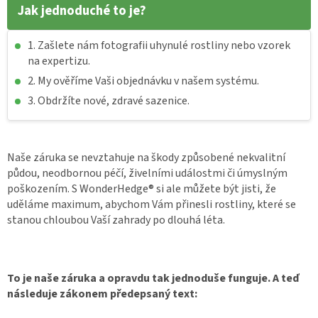
Jak jednoduché to je?
1. Zašlete nám fotografii uhynulé rostliny nebo vzorek
na expertizu.
2. My ověříme Vaši objednávku v našem systému.
3. Obdržíte nové, zdravé sazenice.
Naše záruka se nevztahuje na škody způsobené nekvalitní
půdou, neodbornou péčí, živelními událostmi či úmyslným
poškozením. S WonderHedge® si ale můžete být jisti, že
uděláme maximum, abychom Vám přinesli rostliny, které se
stanou chloubou Vaší zahrady po dlouhá léta.
To je naše záruka a opravdu tak jednoduše funguje. A teď
následuje zákonem předepsaný text: