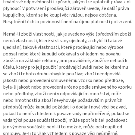
trvání své odpovědnosti i způsob, jakým lze uplatnit práva z ní
plynoucí. V potvrzení prodávající zároveň uvede, že další práva
kupujícího, která se ke koupi věci vážou, nejsou dotčena.
Nesplnění těchto povinností není na újmu platnosti potvrzení.
Nemá-li zboží vlastnosti, jak je uvedeno výše (především zboží
nemá vlastnosti, které si strany ujednaly, a chybí-li takové
ujednání, takové vlastnosti, které prodávající nebo výrobce
popsal nebo které kupující očekával s ohledem na povahu
zboží a na základě reklamy jimi prováděné; zboží se nehodí k
účelu, který pro její použití prodávající uvádí nebo ke kterému
se zboží tohoto druhu obvykle používá; zboží neodpovídá
jakosti nebo provedení smluvenému vzorku nebo předloze,
byla-li jakost nebo provedení určeno podle smluveného vzorku
nebo předlohy, zboží není v odpovídajícím množství, míře
nebo hmotnosti a zboží nevyhovuje požadavkům právních
předpisů) může kupující požádat i o dodání nové věci bez vad,
pokud to není vzhledem k povaze vady nepřiměřené, pokud se
vada týká pouze součástí zboží, může spotřebitel požadovat
jen výměnu součásti; není-li to možné, může odstoupit od
smlouvy. Je-li to však vzhledem k povaze věci neúměrné,