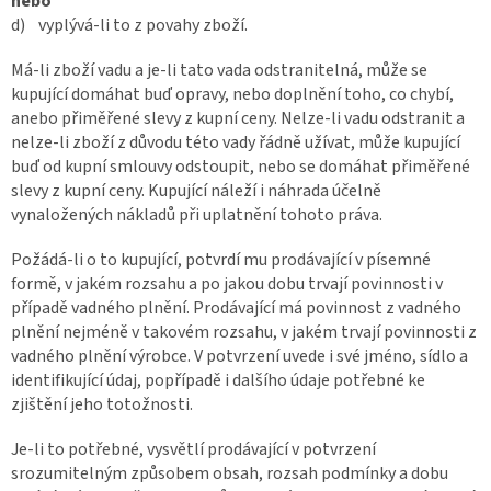
nebo
d) vyplývá-li to z povahy zboží.
Má-li zboží vadu a je-li tato vada odstranitelná, může se
kupující domáhat buď opravy, nebo doplnění toho, co chybí,
anebo přiměřené slevy z kupní ceny. Nelze-li vadu odstranit a
nelze-li zboží z důvodu této vady řádně užívat, může kupující
buď od kupní smlouvy odstoupit, nebo se domáhat přiměřené
slevy z kupní ceny. Kupující náleží i náhrada účelně
vynaložených nákladů při uplatnění tohoto práva.
Požádá-li o to kupující, potvrdí mu prodávající v písemné
formě, v jakém rozsahu a po jakou dobu trvají povinnosti v
případě vadného plnění. Prodávající má povinnost z vadného
plnění nejméně v takovém rozsahu, v jakém trvají povinnosti z
vadného plnění výrobce. V potvrzení uvede i své jméno, sídlo a
identifikující údaj, popřípadě i dalšího údaje potřebné ke
zjištění jeho totožnosti.
Je-li to potřebné, vysvětlí prodávající v potvrzení
srozumitelným způsobem obsah, rozsah podmínky a dobu