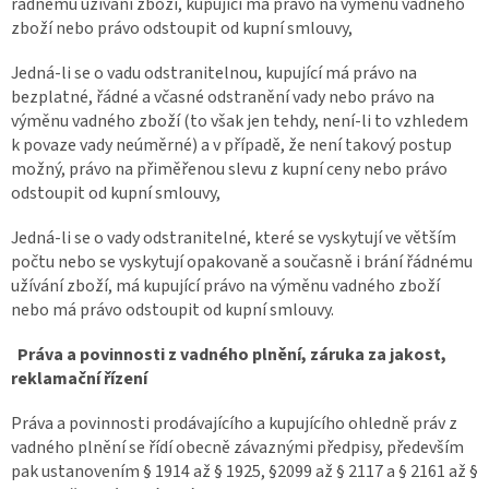
řádnému užívání zboží, kupující má právo na výměnu vadného
zboží nebo právo odstoupit od kupní smlouvy,
Jedná-li se o vadu odstranitelnou, kupující má právo na
bezplatné, řádné a včasné odstranění vady nebo právo na
výměnu vadného zboží (to však jen tehdy, není-li to vzhledem
k povaze vady neúměrné) a v případě, že není takový postup
možný, právo na přiměřenou slevu z kupní ceny nebo právo
odstoupit od kupní smlouvy,
Jedná-li se o vady odstranitelné, které se vyskytují ve větším
počtu nebo se vyskytují opakovaně a současně i brání řádnému
užívání zboží, má kupující právo na výměnu vadného zboží
nebo má právo odstoupit od kupní smlouvy.
Práva a povinnosti z vadného plnění, záruka za jakost,
reklamační řízení
Práva a povinnosti prodávajícího a kupujícího ohledně práv z
vadného plnění se řídí obecně závaznými předpisy, především
pak ustanovením § 1914 až § 1925, §2099 až § 2117 a § 2161 až §