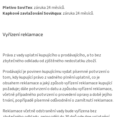
Pletivo SoviTex
: záruka 24 měsíců.
Kapkové zavlažování SoviAqua
: záruka 24 měsíců.
Vyřízení reklamace
Práva z vady uplatní kupujícího u prodávajícího, a to bez
zbytečného odkladu od zjištěného nedostatku zboží.
Prodávající je povinen kupujícímu vydat písemné potvrzení o
tom, kdy kupující právo z vadného plnění uplatnil, co je
obsahem reklamace a jaký způsob vyřízení reklamace kupující
požaduje; dále potvrzení o datu a způsobu vyřízení reklamace,
včetně případného potvrzení o provedení opravy a době jejího
trvání, popřípadě písemné odůvodnění o zamítnutí reklamace.
Reklamace včetně odstranění vady bude vyřízena bez
zbytečného odkladu, nejpozději do 30 dnů ode dne uplatnění