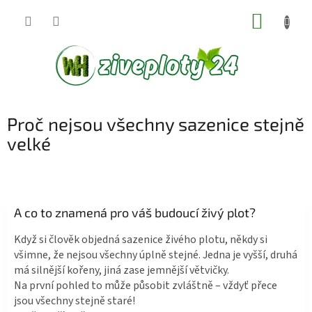
Přejít
NÁKUP
na
KOŠÍK
obsah
Proč nejsou všechny sazenice stejně
velké
A co to znamená pro váš budoucí živý plot?
Když si člověk objedná sazenice živého plotu, někdy si
všimne, že nejsou všechny úplně stejné. Jedna je vyšší, druhá
má silnější kořeny, jiná zase jemnější větvičky.
Na první pohled to může působit zvláštně – vždyť přece
jsou všechny stejně staré!