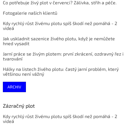
Co potřebuje živý plot v červenci? Zálivka, střih a péče.
Fotogalerie našich klientů
Kdy rychlý růst živému plotu spíš škodí než pomáhá - 2
videá
Jak uskladnit sazenice živého plotu, když je nemůžete
hned vysadit
Jarní práce se živým plotem: první zkrácení, ozdravný řez i
tvarování
Hálky na listech živého plotu: častý jarní problém, který
většinou není vážný
ARCHIV
Zázračný plot
Kdy rychlý růst živému plotu spíš škodí než pomáhá - 2
videá