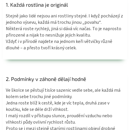
1. Každá rostlina je originál
Stejně jako lidé nejsou ani rostliny stejné. I když pocházejí z
jednoho výsevu, každá má trochu jinou „povahu“.
Některá roste rychleji, jiná si dává víc načas. To je naprosto
přirozené a nijak to nesnižuje jejich kvalitu.
Vždyť i v přírodě najdete na jednom keři větvičky různě
dlouhé – a přesto tvoří krásný celek.
2. Podmínky v záhoně dělají hodně
Ve školce se pěstují tisíce sazenic vedle sebe, ale každá má
kolem sebe trochu jiné podmínky.
Jedna roste blíž k cestě, kde je víc tepla, druhá zase v
koutku, kde se déle drží vlhkost.
I malý rozdíl v přístupu slunce, proudění vzduchu nebo
vlhkosti půdy ovlivní rychlost růstu.
Proto se i mezi stejně starými rostlinami objeví drobné