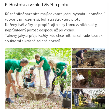
6. Hustota a vzhled živého plotu
Různě silné sazenice mají dokonce jednu výhodu – pomáhají
vytvořit přirozenější, bohatší strukturu plotu.
Kořeny i větvičky se proplétají a díky tomu vzniká hustý,
neprůhledný porost odspodu až po vrchol.
Takový, jaký si přeje každý, kdo chce mít na zahradě kousek
soukromí a krásné zelené pozadí.