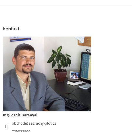
Z
á
p
a
Kontakt
t
í
Ing. Zsolt Baranyai
obchod
@
zazracny-plot.cz
725823900