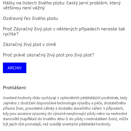
Hálky na listech živého plotu: častý jarní problém, který
většinou není vážný
Ozdravný řez živého plotu
Proč Zázračný živý plot v některých případech neroste tak
rychle?
Zázračný živý plot v zimě
Proč právě zázračný živý plot pro živý plot?
ARCHIV
Prohlášení:
Uvedené hodnoty růstu vycházejí z optimálních pěstitelských podmínek, tedy
zejména z dodržení doporučené technologie výsadby a péče, dostatečného
přísunu živin, pravidelné zálivky a dostatku slunečního záření. V případech,
kdy jsou sazenice vysazeny do výrazně nevyhovující půdy nebo na nevhodné
stanoviště (například do trvalého stínu či do půdy s nedostatkem živin), může
být jejich růst pomalejší, než uvádějí orientační pěstitelské hodnoty.