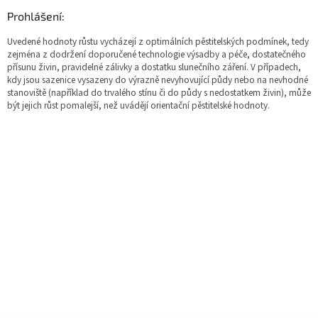
Prohlášení:
Uvedené hodnoty růstu vycházejí z optimálních pěstitelských podmínek, tedy
zejména z dodržení doporučené technologie výsadby a péče, dostatečného
přísunu živin, pravidelné zálivky a dostatku slunečního záření. V případech,
kdy jsou sazenice vysazeny do výrazně nevyhovující půdy nebo na nevhodné
stanoviště (například do trvalého stínu či do půdy s nedostatkem živin), může
být jejich růst pomalejší, než uvádějí orientační pěstitelské hodnoty.