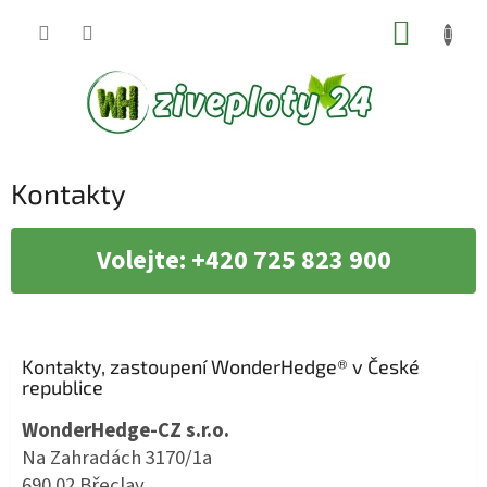
Přejít
NÁKUP
na
KOŠÍK
obsah
Kontakty
Volejte: +420 725 823 900
Kontakty, zastoupení WonderHedge® v České
republice
WonderHedge-CZ s.r.o.
Na Zahradách 3170/1a
690 02 Břeclav