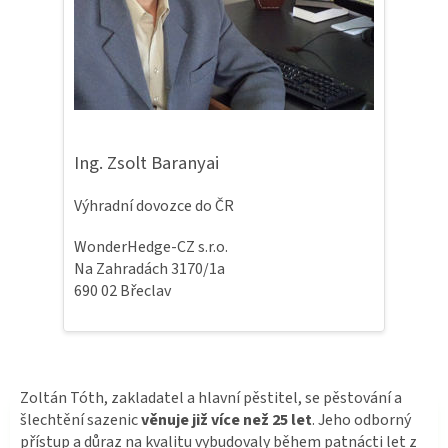
Ing. Zsolt Baranyai
Výhradní dovozce do ČR
WonderHedge-CZ s.r.o.
Na Zahradách 3170/1a
690 02 Břeclav
Zoltán Tóth, zakladatel a hlavní pěstitel, se pěstování a
šlechtění sazenic
věnuje již více než 25 let
. Jeho odborný
přístup a důraz na kvalitu vybudovaly během patnácti let z