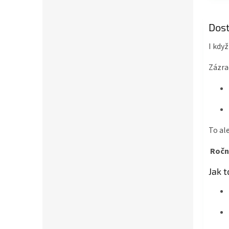
Dost
I když
Zázra
To al
Ročn
Jak t