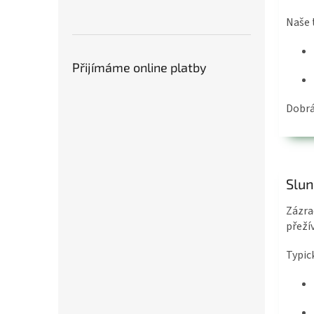
Naše 
Přijímáme online platby
Dobrá
Slun
Zázra
přežív
Typic