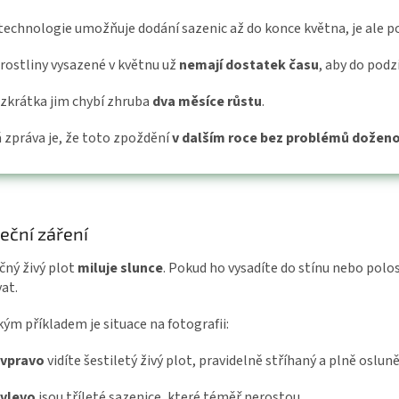
technologie umožňuje dodání sazenic až do konce května, je ale po
rostliny vysazené v květnu už
nemají dostatek času
, aby do pod
zkrátka jim chybí zhruba
dva měsíce růstu
.
 zpráva je, že toto zpoždění
v dalším roce bez problémů dožen
eční záření
čný živý plot
miluje slunce
. Pokud ho vysadíte do stínu nebo polo
at.
kým příkladem je situace na fotografii:
vpravo
vidíte šestiletý živý plot, pravidelně stříhaný a plně oslun
vlevo
jsou tříleté sazenice, které téměř nerostou.