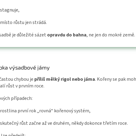
stagnuje,
místo růstu jen strádá.
ýsadbě je důležité sázet
opravdu do bahna
, ne jen do mokré země.
bka výsadbové jámy
 častou chybou je
příliš mělký rigol nebo jáma
. Kořeny se pak mo
lí růst v prvním roce.
ových případech:
rostlina první rok „rovná“ kořenový systém,
skutečný růst začne až ve druhém, někdy dokonce třetím roce.
lze předejít: