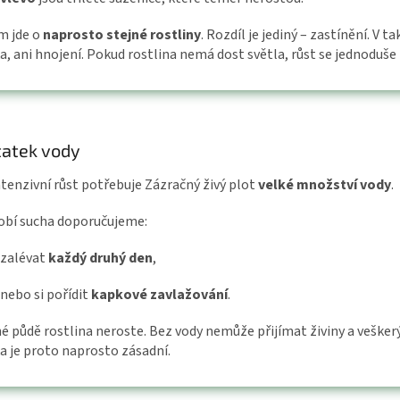
m jde o
naprosto stejné rostliny
. Rozdíl je jediný – zastínění. 
a, ani hnojení. Pokud rostlina nemá dost světla, růst se jednoduše 
atek vody
ntenzivní růst potřebuje Zázračný živý plot
velké množství vody
.
obí sucha doporučujeme:
zalévat
každý druhý den
,
nebo si pořídit
kapkové zavlažování
.
hé půdě rostlina neroste. Bez vody nemůže přijímat živiny a veškerý
ka je proto naprosto zásadní.