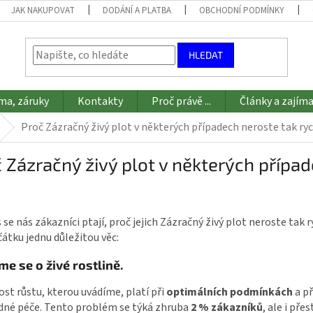
JAK NAKUPOVAT
DODÁNÍ A PLATBA
OBCHODNÍ PODMÍNKY
HLEDAT
ma, záruky
Kontakty
Proč právě ...
Články a zajíma
Proč Zázračný živý plot v některých případech neroste tak ry
 Zázračný živý plot v některých případ
se nás zákazníci ptají, proč jejich Zázračný živý plot neroste tak r
čátku jednu důležitou věc:
me se o živé rostlině.
ost růstu, kterou uvádíme, platí při
optimálních podmínkách
a př
dné péče. Tento problém se týká zhruba
2 % zákazníků
, ale i pře