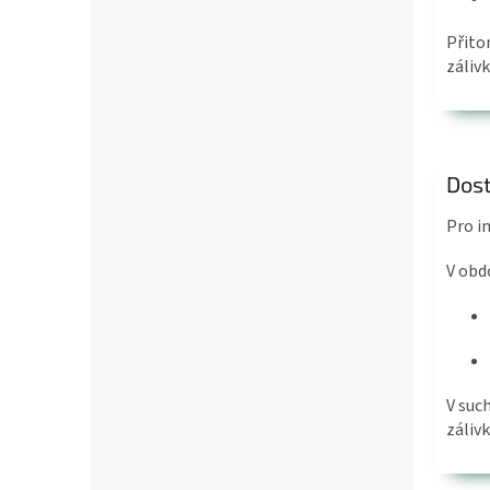
Přito
zálivk
Dost
Pro i
V obd
V suc
záliv