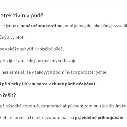
atek živin v půdě
 se jedná o
nenáročnou rostlinu
, není jedno, do jaké půdy ji vysadí
čný živý plot:
se dokáže uchytit i v písčité půdě,
přežije i tam, kde jiné rostliny selhávají.
e neznamená, že v takových podmínkách poroste rychle.
í přírůstky 120 cm nelze v chudé půdě očekávat.
o řešit?
při výsadbě doporučujeme smíchat původní zeminu s kvalitním
během prvních tří let nezapomínat na
pravidelné přihnojování
.