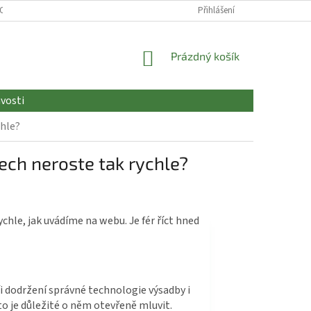
OCHRANA OSOBNÍCH ÚDAJŮ
REKLAMAČNÍ ŘÁD
Přihlášení
BEZPEČNÝ NÁKUP … 
NÁKUPNÍ
Prázdný košík
KOŠÍK
vosti
chle?
ech neroste tak rychle?
ychle, jak uvádíme na webu. Je fér říct hned
i dodržení správné technologie výsadby i
sto je důležité o něm otevřeně mluvit.