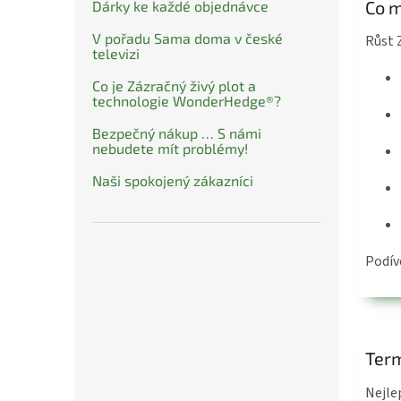
Co m
Dárky ke každé objednávce
V pořadu Sama doma v české
Růst 
televizi
Co je Zázračný živý plot a
technologie WonderHedge®?
Bezpečný nákup … S námi
nebudete mít problémy!
Naši spokojený zákazníci
Podív
Ter
Nejle