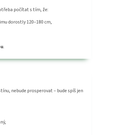
třeba počítat s tím, že:
zimu dorostly 120–180 cm,
ou
.
stínu, nebude prosperovat – bude spíš jen
ěný,