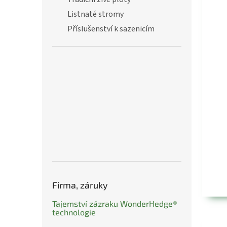
n
Listnaté stromy
e
l
Příslušenství k sazenicím
Firma, záruky
Tajemství zázraku WonderHedge®
technologie