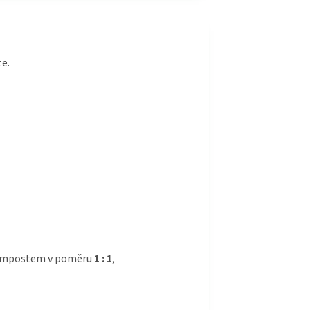
te.
 kompostem v poměru
1 : 1
,