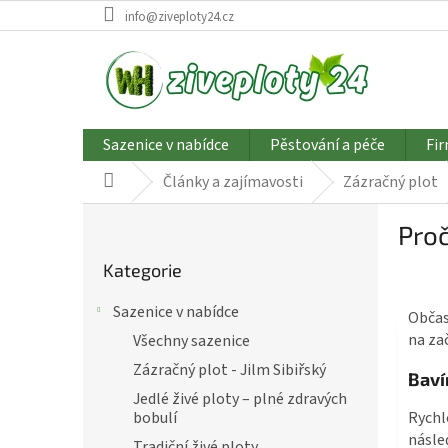
Přejít
info@ziveploty24.cz
na
obsah
Sazenice v nabídce
Pěstování a péče
Fir
Články a zajímavosti
Zázračný plot
Domů
P
Proč
o
Přeskočit
s
Kategorie
kategorie
t
r
Sazenice v nabídce
Občas 
a
na za
Všechny sazenice
n
n
Zázračný plot - Jilm Sibiřský
Baví
í
Jedlé živé ploty – plné zdravých
p
Rychl
bobulí
a
násle
Tradiční živé ploty