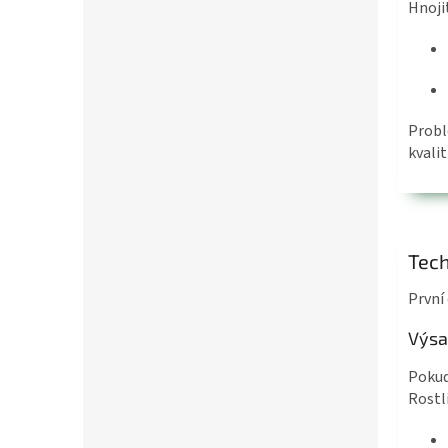
Hnoji
Probl
kvalit
Tech
První
Výsa
Pokud
Rostl