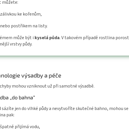
t můžete:
zálivkou ke kořenům,
nebo postřikem na listy.
émem může být i
kyselá půda
. V takovém případě rostlina poro
nější vrstvy půdy.
nologie výsadby a péče
 chyby mohou vzniknout už při samotné výsadbě.
dba „do bahna“
 sázíte jen do vlhké půdy a nevytvoříte skutečné bahno, mohou se
ina pak:
špatně přijímá vodu,