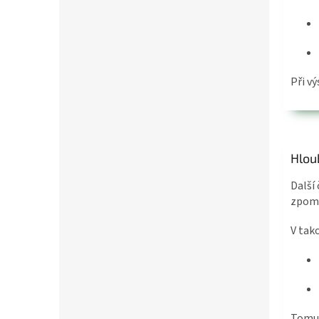
Při v
Hlou
Další
zpoma
V tak
Tomu 