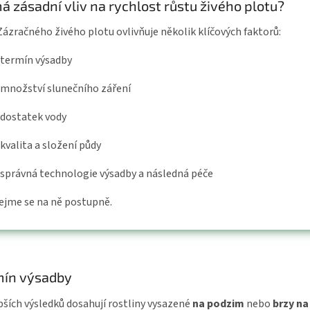
á zásadní vliv na rychlost růstu živého plotu?
Zázračného živého plotu ovlivňuje několik klíčových faktorů:
termín výsadby
množství slunečního záření
dostatek vody
kvalita a složení půdy
správná technologie výsadby a následná péče
ejme se na ně postupně.
mín výsadby
pších výsledků dosahují rostliny vysazené
na podzim
nebo
brzy na