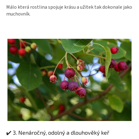
Málo která rostlina spojuje krásu a užitek tak dokonale jako
muchovník.
✔️ 3. Nenáročný, odolný a dlouhověký keř