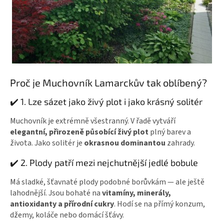
Proč je Muchovník Lamarckův tak oblíbený?
✔️ 1. Lze sázet jako živý plot i jako krásný solitér
Muchovník je extrémně všestranný. V řadě vytváří
elegantní, přirozeně působící živý plot
plný barev a
života. Jako solitér je
okrasnou dominantou
zahrady.
✔️ 2. Plody patří mezi nejchutnější jedlé bobule
Má sladké, šťavnaté plody podobné borůvkám — ale ještě
lahodnější. Jsou bohaté na
vitamíny, minerály,
antioxidanty a přírodní cukry
. Hodí se na přímý konzum,
džemy, koláče nebo domácí šťávy.