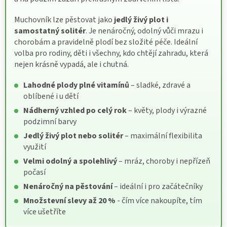
Muchovník lze pěstovat jako
jedlý živý plot i
samostatný solitér
. Je nenáročný, odolný vůči mrazu i
chorobám a pravidelně plodí bez složité péče. Ideální
volba pro rodiny, děti i všechny, kdo chtějí zahradu, která
nejen krásně vypadá, ale i chutná.
Lahodné plody plné vitamínů
– sladké, zdravé a
oblíbené i u dětí
Nádherný vzhled po celý rok
– květy, plody i výrazné
podzimní barvy
Jedlý živý plot nebo solitér
– maximální flexibilita
využití
Velmi odolný a spolehlivý
– mráz, choroby i nepřízeň
počasí
Nenáročný na pěstování
– ideální i pro začátečníky
Množstevní slevy až 20 %
- čím více nakoupíte, tím
více ušetříte