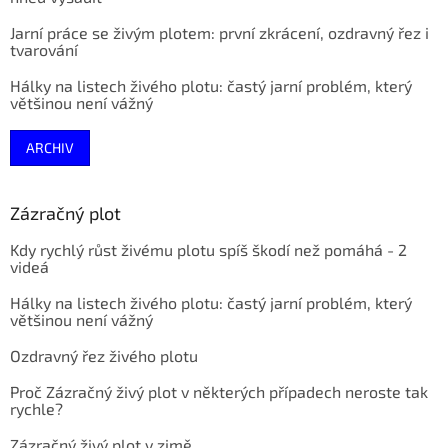
Jarní práce se živým plotem: první zkrácení, ozdravný řez i
tvarování
Hálky na listech živého plotu: častý jarní problém, který
většinou není vážný
ARCHIV
Zázračný plot
Kdy rychlý růst živému plotu spíš škodí než pomáhá - 2
videá
Hálky na listech živého plotu: častý jarní problém, který
většinou není vážný
Ozdravný řez živého plotu
Proč Zázračný živý plot v některých případech neroste tak
rychle?
Zázračný živý plot v zimě