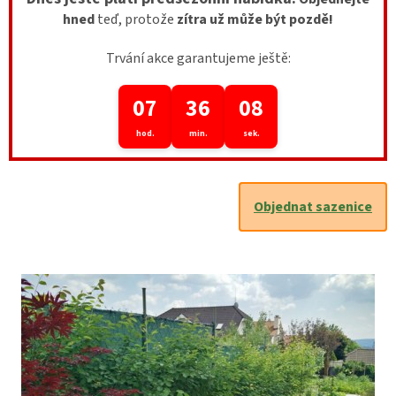
hned
teď, protože
zítra už může být pozdě!
Trvání akce garantujeme ještě:
07
36
07
hod.
min.
sek.
Objednat sazenice