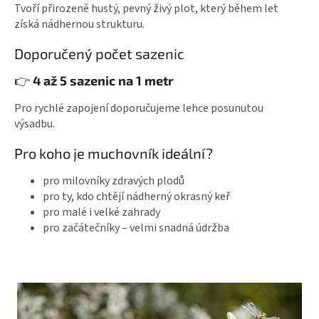
Tvoří přirozeně hustý, pevný živý plot, který během let
získá nádhernou strukturu.
Doporučený počet sazenic
👉
4 až 5 sazenic na 1 metr
Pro rychlé zapojení doporučujeme lehce posunutou
výsadbu.
Pro koho je muchovník ideální?
pro milovníky zdravých plodů
pro ty, kdo chtějí nádherný okrasný keř
pro malé i velké zahrady
pro začátečníky – velmi snadná údržba