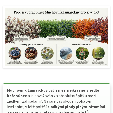
Muchovník Lamarckův
patří mezi
nejkrásnější jedlé
keře vůbec
a je považován za absolutní špičku mezi
„jedlými zahradami“. Na jaře vás okouzlí bohatým
kvetením, v létě potěší
sladkými plody plnými vitamínů
a na podzim zazáří překrásným zbarvením listů.