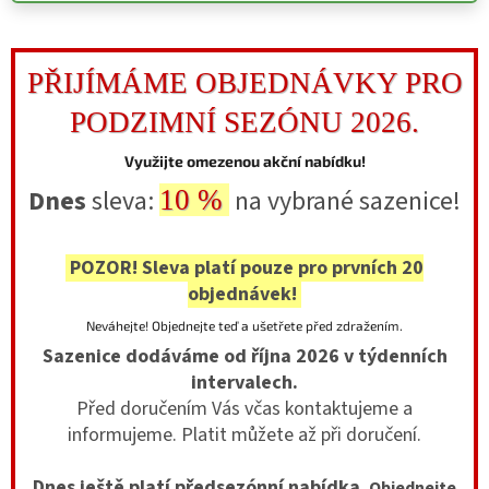
PŘIJÍMÁME OBJEDNÁVKY PRO
PODZIMNÍ SEZÓNU 2026.
Využijte omezenou akční nabídku!
Dnes
sleva:
na vybrané sazenice!
10 %
POZOR! Sleva platí pouze pro prvních 20
objednávek!
Neváhejte! Objednejte teď a ušetřete před zdražením.
Sazenice dodáváme od října 2026
v týdenních
intervalech.
Před doručením Vás včas kontaktujeme a
informujeme. Platit můžete až při doručení.
Dnes ještě platí předsezónní nabídka.
Objednejte