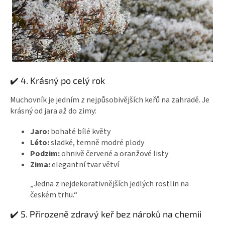
✔️ 4. Krásný po celý rok
Muchovník je jedním z nejpůsobivějších keřů na zahradě. Je
krásný od jara až do zimy:
Jaro:
bohaté bílé květy
Léto:
sladké, temně modré plody
Podzim:
ohnivě červené a oranžové listy
Zima:
elegantní tvar větví
„Jedna z nejdekorativnějších jedlých rostlin na
českém trhu.“
✔️ 5. Přirozeně zdravý keř bez nároků na chemii