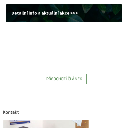
Detailní info a aktuální akce >>>
PŘEDCHOZÍ ČLÁNEK
Z
á
p
a
Kontakt
t
í