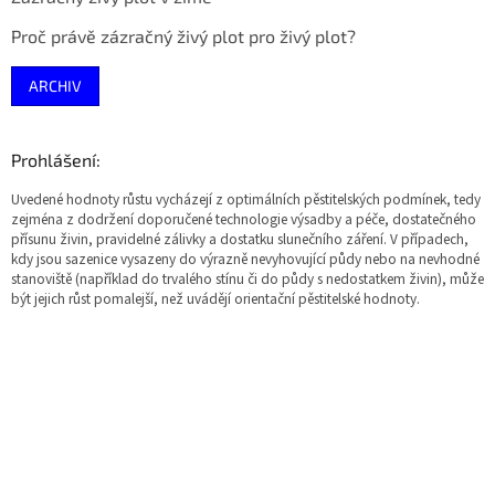
Proč právě zázračný živý plot pro živý plot?
ARCHIV
Prohlášení:
Uvedené hodnoty růstu vycházejí z optimálních pěstitelských podmínek, tedy
zejména z dodržení doporučené technologie výsadby a péče, dostatečného
přísunu živin, pravidelné zálivky a dostatku slunečního záření. V případech,
kdy jsou sazenice vysazeny do výrazně nevyhovující půdy nebo na nevhodné
stanoviště (například do trvalého stínu či do půdy s nedostatkem živin), může
být jejich růst pomalejší, než uvádějí orientační pěstitelské hodnoty.