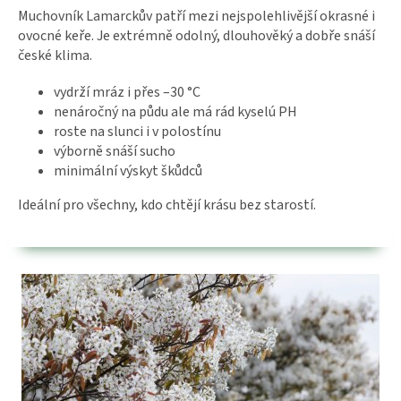
Muchovník Lamarckův patří mezi nejspolehlivější okrasné i
ovocné keře. Je extrémně odolný, dlouhověký a dobře snáší
české klima.
vydrží mráz i přes –30 °C
nenáročný na půdu ale má rád kyselú PH
roste na slunci i v polostínu
výborně snáší sucho
minimální výskyt škůdců
Ideální pro všechny, kdo chtějí krásu bez starostí.