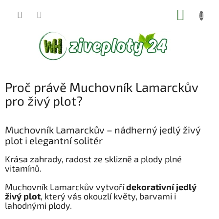
Přejít
NÁKUP
na
KOŠÍK
obsah
Proč právě Muchovník Lamarckův
pro živý plot?
Muchovník Lamarckův – nádherný jedlý živý
plot i elegantní solitér
Krása zahrady, radost ze sklizně a plody plné
vitamínů.
Muchovník Lamarckův vytvoří
dekorativní jedlý
živý plot
, který vás okouzlí květy, barvami i
lahodnými plody.