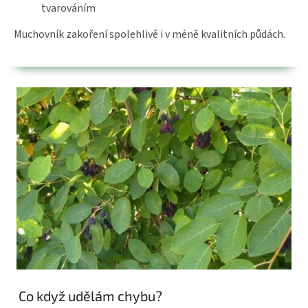
tvarováním
Muchovník zakoření spolehlivě i v méně kvalitních půdách.
Co když udělám chybu?