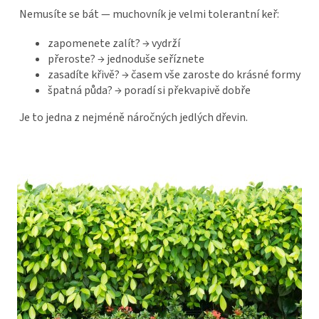
Nemusíte se bát — muchovník je velmi tolerantní keř:
zapomenete zalít? → vydrží
přeroste? → jednoduše seříznete
zasadíte křivě? → časem vše zaroste do krásné formy
špatná půda? → poradí si překvapivě dobře
Je to jedna z nejméně náročných jedlých dřevin.