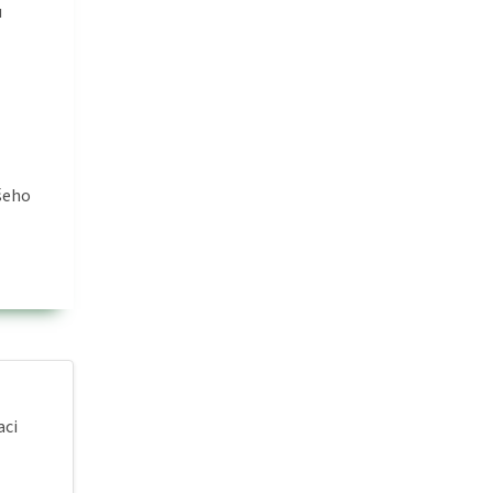
u
ašeho
aci