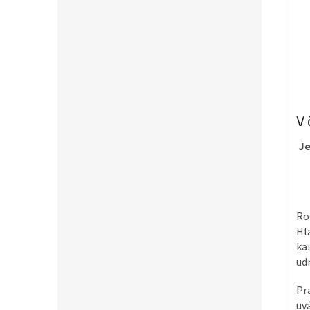
V 
Je
Ro
Hl
ka
udr
Pr
uv