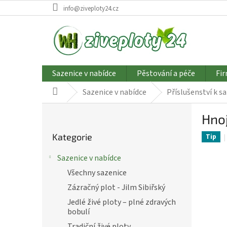
Přejít
info@ziveploty24.cz
na
obsah
Sazenice v nabídce
Pěstování a péče
Fir
Sazenice v nabídce
Příslušenství k s
Domů
P
Hnoj
o
Přeskočit
s
Kategorie
Tip
kategorie
t
r
Sazenice v nabídce
a
Všechny sazenice
n
n
Zázračný plot - Jilm Sibiřský
í
Jedlé živé ploty – plné zdravých
p
bobulí
a
Tradiční živé ploty