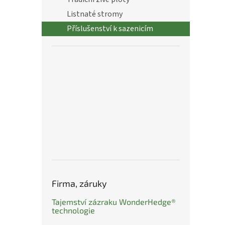
n
Listnaté stromy
e
l
Příslušenství k sazenicím
Firma, záruky
Tajemství zázraku WonderHedge®
technologie