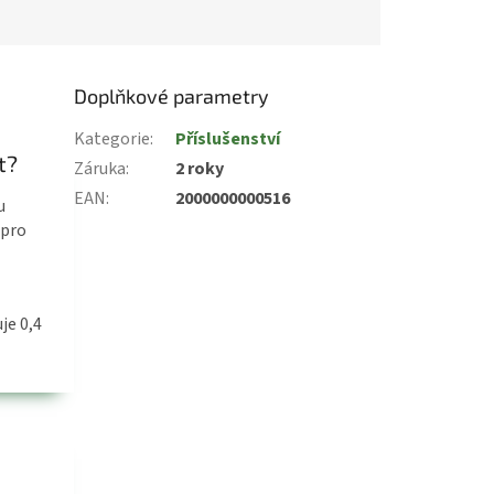
Doplňkové parametry
Kategorie
:
Příslušenství
t?
Záruka
:
2 roky
EAN
:
2000000000516
u
 pro
je 0,4