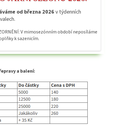
áváme od března 2026
v týdenních
rvalech.
ORNĚNÍ: V mimosezónním období neposíláme
oplňky k sazenicím.
řepravy a balení: