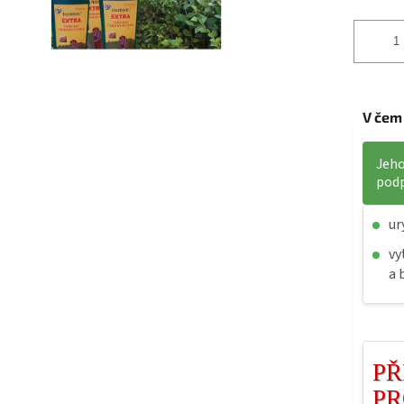
V čem
Jeho
podp
ur
vy
a 
PŘ
PR