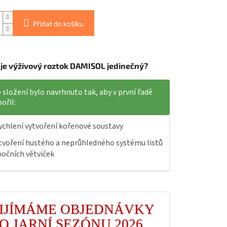
Přidat do košíku
 je výživový roztok DAMISOL jedinečný?
 složení bylo navrhnuto tak, aby v první řadě
ořil:
ychlení vytvoření kořenové soustavy
tvoření hustého a neprůhledného systému listů
bočních větviček
IJÍMÁME OBJEDNÁVKY
O JARNÍ SEZÓNU 2026.