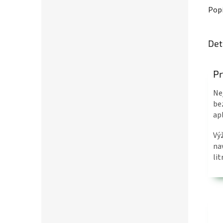
Pop
Det
Pr
Ne
be
ap
Vý
na
li