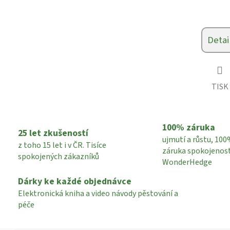
Detai
TISK
100% záruka
25 let zkušeností
ujmutí a růstu, 10
z toho 15 let i v ČR. Tisíce
záruka spokojenost
spokojených zákazníků
WonderHedge
Dárky ke každé objednávce
Elektronická kniha a video návody pěstování a
péče