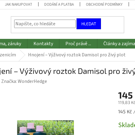
JAK NAKUPOVAT
DODÁNÍ A PLATBA
OBCHODNÍ PODMÍNKY
HLEDAT
ma, záruky
Kontakty
Proč právě ...
Články a zajíma
azenicím
Hnojení – Výživový roztok Damisol pro živý plot
ení – Výživový roztok Damisol pro živý
Značka:
WonderHedge
145
119,83 K
Měrná
145 Kč /
cena:
Skla