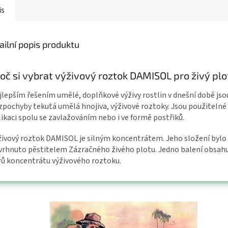
is
ailní popis produktu
oč si vybrat výživový roztok DAMISOL pro živý plo
jlepším řešením umělé, doplňkové výživy rostlin v dnešní době jso
zpochyby tekutá umělá hnojiva, výživové roztoky. Jsou použitelné
likaci spolu se zavlažováním nebo i ve formě postřiků.
živový roztok DAMISOL je silným koncentrátem. Jeho složení bylo
vrhnuto pěstitelem Zázračného živého plotu. Jedno balení obsahu
trů koncentrátu výživového roztoku.