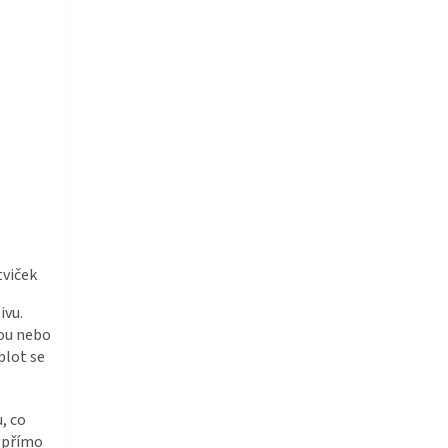
tviček
ivu.
tou nebo
plot se
, co
L přímo