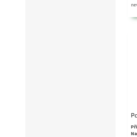
ne
Po
Př
Na