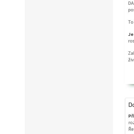
DA
po
To
Je
ro
Za
ži
D
Př
ro
Ře