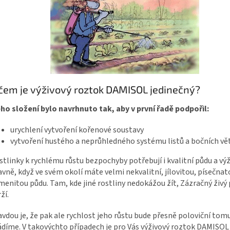
čem je výživový roztok DAMISOL jedinečný?
ho složení bylo navrhnuto tak, aby v první řadě podpořil:
urychlení vytvoření kořenové soustavy
vytvoření hustého a neprůhledného systému listů a bočních vě
stlinky k rychlému růstu bezpochyby potřebují i kvalitní půdu a výž
avně, když ve svém okolí máte velmi nekvalitní, jílovitou, písečna
menitou půdu. Tam, kde jiné rostliny nedokážou žít, Zázračný živý 
ží.
avdou je, že pak ale rychlost jeho růstu bude přesně poloviční tomu
ádíme. V takovýchto případech je pro Vás výživový roztok DAMISO