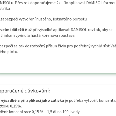
MISOLu. Přes rok doporučujeme 2x – 3x aplikovat DAMISOL formo
střiku.
 zabezpečí vytvoření hustého, listnatého porostu.
 velmi důležité
už při výsadbě aplikovat DAMISOL roztok, aby se
stlinkám vyvinula hustá kořenová soustava.
bezpečí se tak dostatečný přísun živin pro potřebný rychlý růst V
vého plotu.
oporučené dávkování:
i výsadbě a při aplikaci jako zálivka
je potřeba vytvořit koncentr
ztoku 0,15%.
dění: koncentrace 0,15 % – 1,5 dl na 100 l vody.