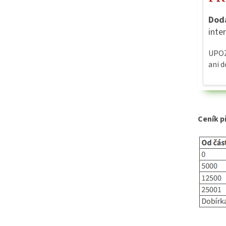
Dod
inte
UPOZ
ani d
Ceník p