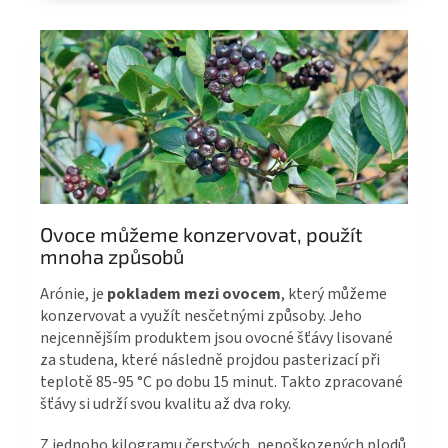
Ovoce můžeme konzervovat, použít
mnoha způsobů​
Arónie, je
pokladem mezi ovocem
, který můžeme
konzervovat a využít nesčetnými způsoby. Jeho
nejcennějším produktem jsou ovocné šťávy lisované
za studena, které následně projdou pasterizací při
teplotě 85-95 °C po dobu 15 minut. Takto zpracované
šťávy si udrží svou kvalitu až dva roky.
Z jednoho kilogramu čerstvých, nepoškozených plodů