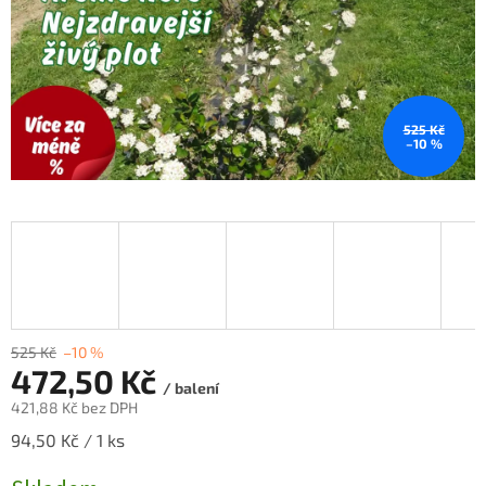
525 Kč
–10 %
525 Kč
–10 %
472,50 Kč
/ balení
421,88 Kč bez DPH
Měrná
94,50 Kč / 1 ks
cena: