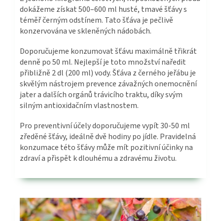
dokážeme získat 500–600 ml husté, tmavé šťávy s
téměř černým odstínem. Tato šťáva je pečlivě
konzervována ve skleněných nádobách.
Doporučujeme konzumovat šťávu maximálně třikrát
denně po 50 ml. Nejlepší je toto množství naředit
přibližně 2 dl (200 ml) vody. Šťáva z černého jeřábu je
skvělým nástrojem prevence závažných onemocnění
jater a dalších orgánů trávicího traktu, díky svým
silným antioxidačním vlastnostem.
Pro preventivní účely doporučujeme vypít 30-50 ml
zředěné šťávy, ideálně dvě hodiny po jídle. Pravidelná
konzumace této šťávy může mít pozitivní účinky na
zdraví a přispět k dlouhému a zdravému životu.