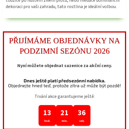
toužíte po hustém živém plotu, nebo hledáte dominantní
dekoraci pro vaši zahradu, tato rostlina je ideální volbou.
PŘIJÍMÁME OBJEDNÁVKY NA
PODZIMNÍ SEZÓNU 2026
Nyní můžete objednat sazenice za akční ceny.
Dnes ještě platí předsezónní nabídka.
Objednejte hned teď, protože zítra už může být pozdě!
Trvání akce garantujeme ještě:
13
21
34
hod.
min.
sek.