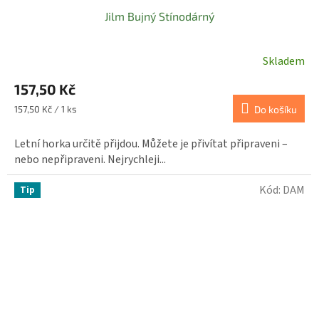
Jilm Bujný Stínodárný
Skladem
157,50 Kč
Měrná
157,50 Kč / 1 ks
Do košíku
cena:
Letní horka určitě přijdou. Můžete je přivítat připraveni –
nebo nepřipraveni. Nejrychleji...
Kód:
DAM
Tip