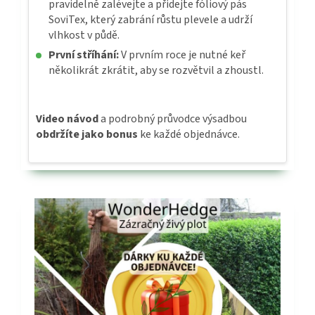
pravidelně zalévejte a přidejte fóliový pás
SoviTex, který zabrání růstu plevele a udrží
vlhkost v půdě.
První stříhání:
V prvním roce je nutné keř
několikrát zkrátit, aby se rozvětvil a zhoustl.
Video návod
a podrobný průvodce výsadbou
obdržíte jako bonus
ke každé objednávce.