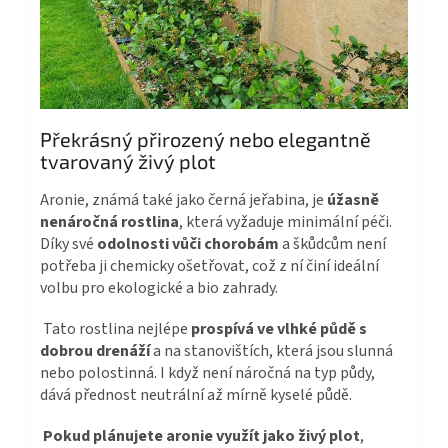
Překrásný přirozený nebo elegantně
tvarovaný živý plot​
Aronie, známá také jako černá jeřabina, je
úžasně
nenáročná rostlina
, která vyžaduje minimální péči.
Díky své
odolnosti vůči chorobám
a škůdcům není
potřeba ji chemicky ošetřovat, což z ní činí ideální
volbu pro ekologické a bio zahrady.
Tato rostlina nejlépe
prospívá ve vlhké půdě s
dobrou drenáží
a na stanovištích, která jsou slunná
nebo polostinná. I když není náročná na typ půdy,
dává přednost neutrální až mírně kyselé půdě.
Pokud plánujete aronie využít jako živý plot
,