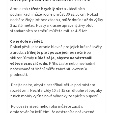
Aronie má
středně rychlý růst
a v ideálních
podmínkách může ročně přirůst 30 až 50 cm. Pokud
necháte živý plot bez zásahu, může dorůst až do výšky
3 až 3,5 metru. Hustý a krásně upravený živý plot
standardních rozměrů můžete mít za 4–5 let.
Co je dobré vědět
:
Pokud pěstujete aronie hlavně pro jejich krásné květy
a úrodu,
střihejte plot pouze jednou ročně
po
sklizení úrody.
Důležité je, abyste neodstranili
větve nesoucí úrodu.
Příliš časté nebo nevhodně
načasované stříhání může zabránit kvetení a
plodnosti.
Dbejte na to, abyste nestříhali větve pod místem
rozvětvení. Nechte vždy 10 až 15 cm dlouhé větve, aby
z nich mohly vyrůst nové výhonky ze spících pupenů.
Po dosažení sedmého roku můžete začít s
omlazováním keřů tím, že odstraníte poškozené,