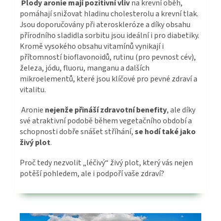
Plody aronie mají pozitivní vliv
na krevní oběh,
pomáhají snižovat hladinu cholesterolu a krevní tlak.
Jsou doporučovány při ateroskleróze a díky obsahu
přírodního sladidla sorbitu jsou ideální i pro diabetiky.
Kromě vysokého obsahu vitamínů vynikají i
přítomností bioflavonoidů, rutinu (pro pevnost cév),
železa, jódu, fluoru, manganu a dalších
mikroelementů, které jsou klíčové pro pevné zdraví a
vitalitu.
Aronie
nejenže přináší zdravotní benefity
, ale díky
své atraktivní podobě během vegetačního období a
schopnosti dobře snášet stříhání,
se hodí také jako
živý plot
.
Proč tedy nezvolit „léčivý“ živý plot, který vás nejen
potěší pohledem, ale i podpoří vaše zdraví?