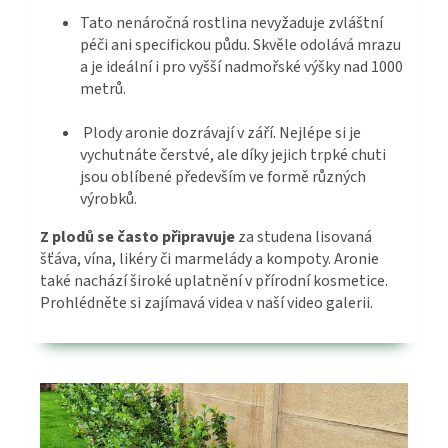
Tato nenáročná rostlina nevyžaduje zvláštní
péči ani specifickou půdu. Skvěle odolává mrazu
a je ideální i pro vyšší nadmořské výšky nad 1000
metrů.
Plody aronie dozrávají v září. Nejlépe si je
vychutnáte čerstvé, ale díky jejich trpké chuti
jsou oblíbené především ve formě různých
výrobků.
Z plodů se často připravuje
za studena lisovaná
šťáva, vína, likéry či marmelády a kompoty. Aronie
také nachází široké uplatnění v přírodní kosmetice.
Prohlédněte si zajímavá videa v naší video galerii.