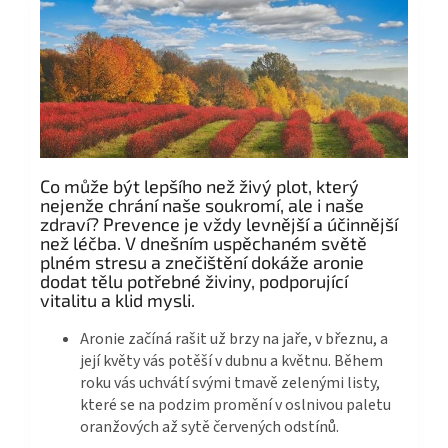
Co může být lepšího než živý plot, který
nejenže chrání naše soukromí, ale i naše
zdraví? Prevence je vždy levnější a účinnější
než léčba. V dnešním uspěchaném světě
plném stresu a znečištění dokáže aronie
dodat tělu potřebné živiny, podporující
vitalitu a klid mysli.
Aronie začíná rašit už brzy na jaře, v březnu, a
její květy vás potěší v dubnu a květnu. Během
roku vás uchvátí svými tmavě zelenými listy,
které se na podzim promění v oslnivou paletu
oranžových až sytě červených odstínů.