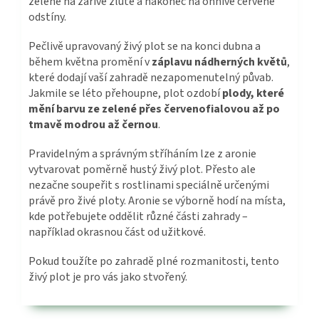
zeleně na zářivě žluté a nakonec na ohnivě červené
odstíny.
Pečlivě upravovaný živý plot se na konci dubna a
během května promění v
záplavu nádherných květů
,
které dodají vaší zahradě nezapomenutelný půvab.
Jakmile se léto přehoupne, plot ozdobí
plody, které
mění barvu ze zelené přes červenofialovou až po
tmavě modrou až černou
.
Pravidelným a správným stříháním lze z aronie
vytvarovat poměrně hustý živý plot. Přesto ale
nezačne soupeřit s rostlinami speciálně určenými
právě pro živé ploty. Aronie se výborně hodí na místa,
kde potřebujete oddělit různé části zahrady –
například okrasnou část od užitkové.
Pokud toužíte po zahradě plné rozmanitosti, tento
živý plot je pro vás jako stvořený.