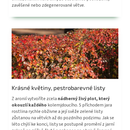
zavěšené nebo zdegenerované větve.
Krásné květiny, pestrobarevné listy​
Z aronií vytvoříte zcela
nádherný živý plot, který
okouzlí každého
kolemjdoucího. S příchodem jara
rostlina rychle obživne a její svěže zelené listy
zůstanou na větvích až do pozdního podzimu. Jak se
léto chýlí ke konci, listy se postupně promění z jarní