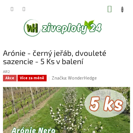
Přejít
NÁKUP
na
KOŠÍK
obsah
Arónie - černý jeřáb, dvouleté
sazencie - 5 Ks v balení
AR2
Značka:
WonderHedge
Akce
Více za méně