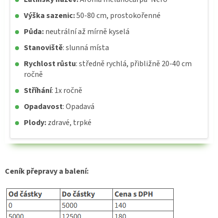
Výška sazenic:
50-80 cm, prostokořenné
Půda:
neutrální až mírně kyselá
Stanoviště
: slunná místa
Rychlost růstu
: středně rychlá, přibližně 20-40 cm
ročně
Stříhání
: 1x ročně
Opadavost
: Opadavá
Plody:
zdravé, trpké
Ceník přepravy a balení: