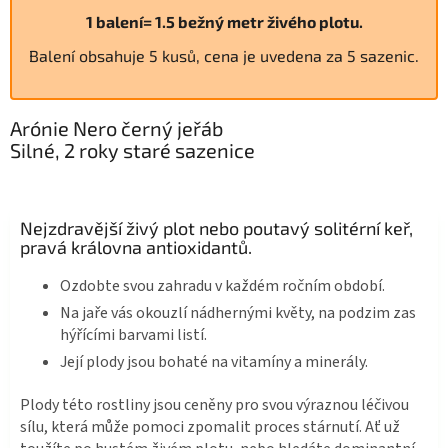
1 balení= 1.5 bežný metr živého plotu.
Balení obsahuje 5 kusů, cena je uvedena za 5 sazenic.
Arónie Nero černý jeřáb
Silné, 2 roky staré sazenice
Nejzdravější živý plot nebo poutavý solitérní keř,
pravá královna antioxidantů.
Ozdobte svou zahradu v každém ročním období.
Na jaře vás okouzlí nádhernými květy, na podzim zas
hýřícími barvami listí.
Její plody jsou bohaté na vitamíny a minerály.
Plody této rostliny jsou ceněny pro svou výraznou léčivou
sílu, která může pomoci zpomalit proces stárnutí. Ať už