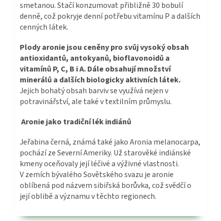
smetanou. Stačí konzumovat přibližně 30 bobulí
denně, což pokryje denní potřebu vitamínu P a dalších
cenných látek.
Plody aronie jsou ceněny pro svůj vysoký obsah
antioxidantů, antokyanů, bioflavonoidů a
vitamínů P, C, B i A. Dále obsahují množství
minerálů a dalších biologicky aktivních látek.
Jejich bohatý obsah barviv se využívá nejen v
potravinářství, ale také v textilním průmyslu.
Aronie jako tradiční lék indiánů
Jeřabina černá, známá také jako Aronia melanocarpa,
pochází ze Severní Ameriky. Už starověké indiánské
kmeny oceňovaly její léčivé a výživné vlastnosti.
V zemích bývalého Sovětského svazu je aronie
oblíbená pod názvem sibiřská borůvka, což svědčí o
její oblibě a významu v těchto regionech.