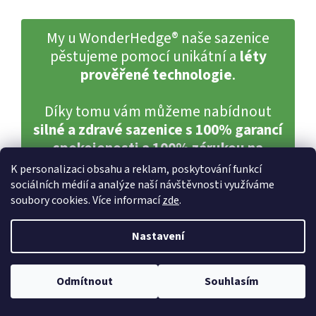
My u WonderHedge® naše sazenice
pěstujeme pomocí unikátní a
léty
prověřené technologie
.
Díky tomu vám můžeme nabídnout
silné a zdravé sazenice s 100% garancí
spokojenosti a 100% zárukou na
ujmutí a růst.
K personalizaci obsahu a reklam, poskytování funkcí
sociálních médií a analýze naší návštěvnosti využíváme
soubory cookies. Více informací
zde
.
Nastavení
Odmítnout
Souhlasím