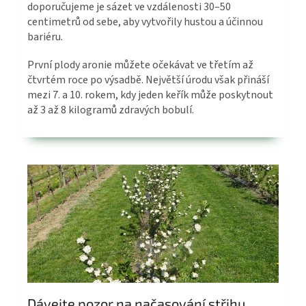
doporučujeme je sázet ve vzdálenosti 30–50
centimetrů od sebe, aby vytvořily hustou a účinnou
bariéru.
První plody aronie můžete očekávat ve třetím až
čtvrtém roce po výsadbě. Největší úrodu však přináší
mezi 7. a 10. rokem, kdy jeden keřík může poskytnout
až 3 až 8 kilogramů zdravých bobulí.
Dávejte pozor na načasování střihu