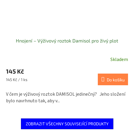
Hnojení – Výživový roztok Damisol pro živý plot
Skladem
145 Kč
Měrná
145 Kč / 1 ks
Do košíku
cena:
V čem je výživový roztok DAMISOL jedinečný? Jeho složení
bylo navrhnuto tak, aby v...
ZOBRAZIT VŠECHNY SOUVISEJÍCÍ PRODUKTY