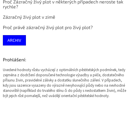
Proč Zázračný živý plot v některých případech neroste tak
rychle?
Zázračný živý plot v zimě
Proč právě zázračný živý plot pro živý plot?
ARCHIV
Prohlášení:
Uvedené hodnoty růstu vycházejí z optimálních pěstitelských podmínek, tedy
zejména z dodržení doporučené technologie výsadby a péče, dostatečného
přísunu živin, pravidelné zálivky a dostatku slunečního záření. V případech,
kdy jsou sazenice vysazeny do výrazně nevyhovující půdy nebo na nevhodné
stanoviště (například do trvalého stínu či do půdy s nedostatkem živin), může
být jejich růst pomalejší, než uvádějí orientační pěstitelské hodnoty.