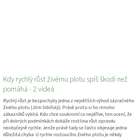
Kdy rychlý růst živému plotu spíš škodí než
pomáhá - 2 videá
Rychlý růst je bezpochyby jedna z největších výhod zázračného
živého plotu (Jilm Sibiřský). Právě proto si ho mnoho
zákazníků vybírá. Kdo chce soukromí co nejdříve, ten ocení, že
při dobrých podmínkách dokáže rostlina růst opravdu
neobyčejně rychle. Jenže právě tady se často objevuje jedna
důležitá chyba. U rychle rostoucího živého plotu je někdy