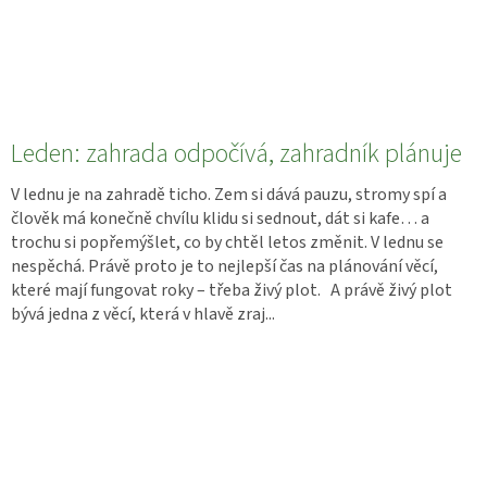
Leden: zahrada odpočívá, zahradník plánuje
V lednu je na zahradě ticho. Zem si dává pauzu, stromy spí a
člověk má konečně chvílu klidu si sednout, dát si kafe… a
trochu si popřemýšlet, co by chtěl letos změnit. V lednu se
nespěchá. Právě proto je to nejlepší čas na plánování věcí,
které mají fungovat roky – třeba živý plot. A právě živý plot
bývá jedna z věcí, která v hlavě zraj...