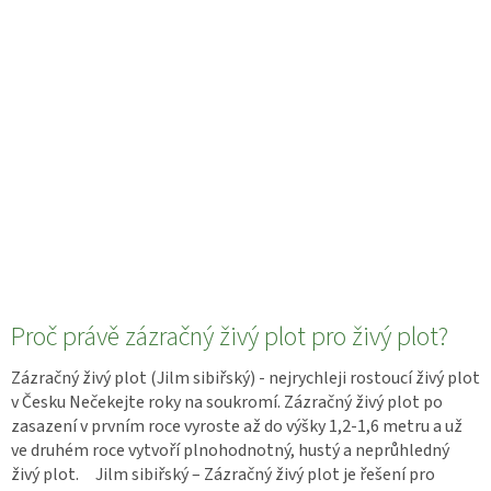
Proč právě zázračný živý plot pro živý plot?
Zázračný živý plot (Jilm sibiřský) - nejrychleji rostoucí živý plot
v Česku Nečekejte roky na soukromí. Zázračný živý plot po
zasazení v prvním roce vyroste až do výšky 1,2-1,6 metru a už
ve druhém roce vytvoří plnohodnotný, hustý a neprůhledný
živý plot. Jilm sibiřský – Zázračný živý plot je řešení pro