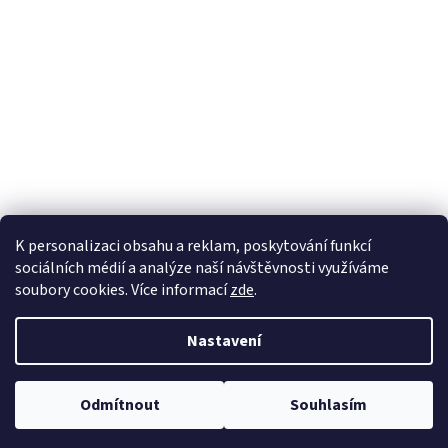
K personalizaci obsahu a reklam, poskytování funkcí
sociálních médií a analýze naší návštěvnosti využíváme
soubory cookies. Více informací
zde
.
Vytvořil Shoptet
Nastavení
Copyright 2026
WonderHedge - Zázračný živý plot
. Všechna práva
Odmítnout
Souhlasím
vyhrazena.
Upravit nastavení cookies