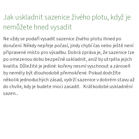
Jak uskladnit sazenice živého plotu, když je
nemůžete hned vysadit
Ne vždy se podaří vysadit sazenice živého plotu ihned po
doručení. Někdy nepřeje počasí, jindy chybí čas nebo ještě není
připravené místo pro výsadbu. Dobrá zpráva je, že sazenice lze
po omezenou dobu bezpečně uskladnit, aniž by utrpěla jejich
kvalita. Důležité je jediné: kořeny nesmí vyschnout a zároveň
by neměly být dlouhodobě přemokřené. Pokud dodržíte
několik jednoduchých zásad, vydrží sazenice v dobrém stavu až
do chvíle, kdy je budete moci zasadit. Krátkodobé uskladnění
sazen...