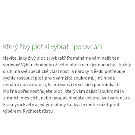
Který živý plot si vybrat - porovnání
Nevíte, jaký živý plot si vybrat? Pomáháme vám najít ten
správný! Výběr vhodného živého plotu není jednoduchý – každý
druh má své specifické vlastnosti a nároky. Někdo potřebuje
rychle rostoucí plot pro okamžité soukromí, jiný hledá
nenáročnou variantu, která vydrží i v sušších podmínkách.
Možná upřednostňujete plot, který vám zajistí soukromí i v
zimních měsících, nebo naopak hledáte dekorativní variantu s
krásnými květy a jedlými plody. Co byste měli zvážit před
výběrem: Rychlost růstu ...