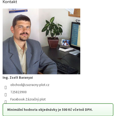
a
Kontakt
p
t
r
í
v
k
y
v
ý
p
i
s
u
Ing. Zsolt Baranyai
obchod
@
zazracny-plot.cz
725823900
Facebook Zázračný plot
Minimální hodnota objednávky je 500 Kč včetně DPH.